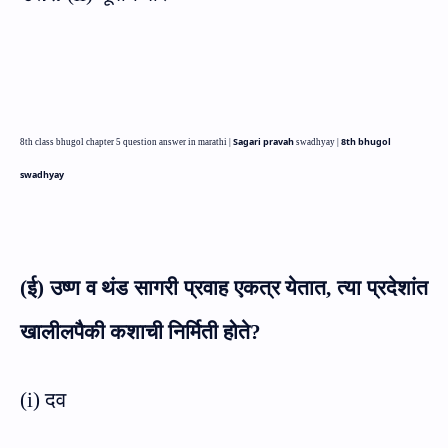
Sagari pravah
8th bhugol
8th class bhugol chapter 5 question answer in marathi |
swadhyay |
swadhyay
(ई) उष्ण व थंड सागरी प्रवाह एकत्र येतात
,
त्या प्रदेशांत
खालीलपैकी कशाची निर्मिती होते
?
(
i)
दव