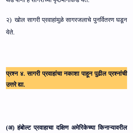
२)
खोल सागरी प्रवाहांमुळे सागरजलाचे पुनर्वितरण घडून
येते.
प्रश्न ४. सागरी प्रवाहांचा नकाशा पाहून पुढील प्रश्नांची
उत्तरे द्या.
(अ) हंबोल्ट प्रवाहाचा दक्षिण अमेरिकेच्या किनाऱ्यावरील