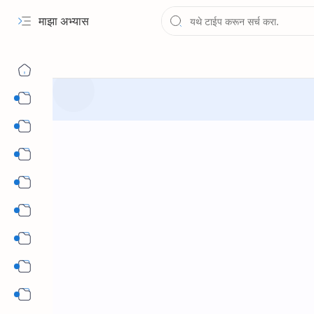
माझा अभ्यास
१ली ते १२वी पुस्तके PDF
चौथी
पाचवी
सहावी
सातवी
आठवी
नववी
दहावी