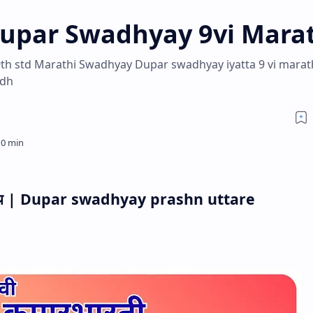
य | Dupar Swadhyay 9vi Mara
्वाध्याय 9th std Marathi Swadhyay Dupar swadhyay iyatta 9 vi marat
adh
य
|
Dupar swadhyay prashn uttare