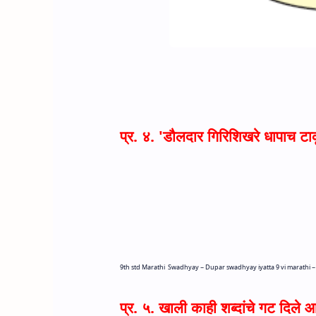
प्र. ४.
'
डौलदार गिरिशिखरे धापाच टा
9th std Marathi
Swadhyay ~
Dupar swadhyay iyatta 9 vi marathi 
प्र. ५. खाली काही शब्दांचे गट दिले आह