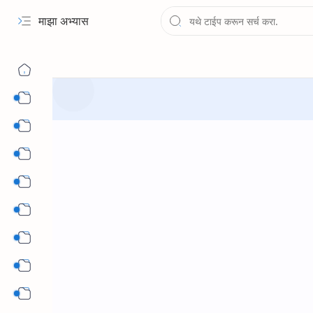
माझा अभ्यास
१ली ते १२वी पुस्तके PDF
चौथी
पाचवी
सहावी
सातवी
आठवी
नववी
दहावी