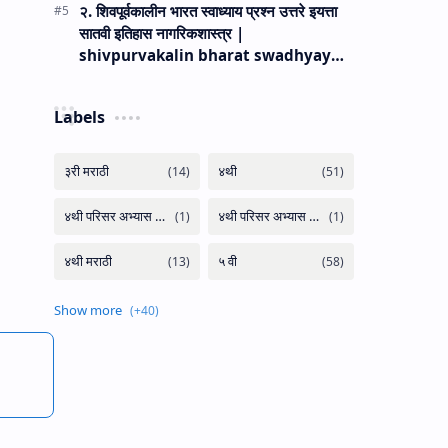
२. शिवपूर्वकालीन भारत स्वाध्याय प्रश्न उत्तरे इयत्ता
सातवी इतिहास नागरिकशास्त्र |
shivpurvakalin bharat swadhyay
prashn uttare iyatta satavi etihas
nagarikshastra .
Labels