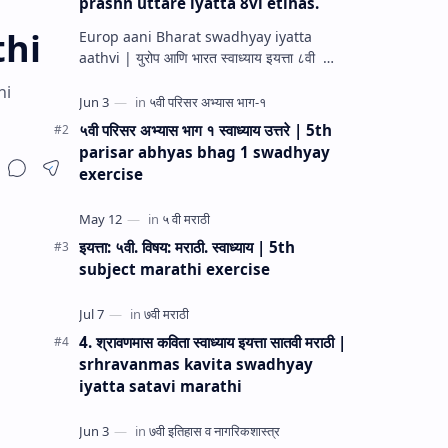
prashn uttare iyatta 8vi etihas.
thi
Europ aani Bharat swadhyay iyatta
aathvi | युरोप आणि भारत स्वाध्याय इयत्ता ८वी
इतिहास Itihas swadhyay 8 th | Europ
hi
aani Bharat Swadhyay prashn ut…
५वी परिसर अभ्यास भाग १ स्वाध्याय उत्तरे | 5th
parisar abhyas bhag 1 swadhyay
exercise
इयत्ता: ५वी. विषय: मराठी. स्वाध्याय | 5th
subject marathi exercise
4. श्रावणमास कविता स्वाध्याय इयत्ता सातवी मराठी |
srhravanmas kavita swadhyay
iyatta satavi marathi