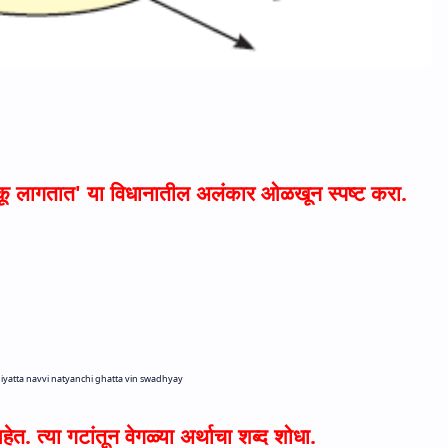
कू लागतात
'
या विधानातील अलंकार ओळखून स्पष्ट करा.
~
iyatta navvi natyanchi ghatta vin swadhyay
ेत. त्या गटांतून वेगळ्या अर्थाचा शब्द शोधा.