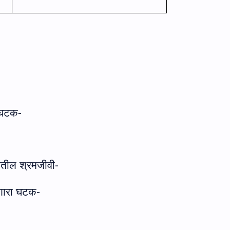
 घटक-
कातील श्रमजीवी-
रणारा घटक-