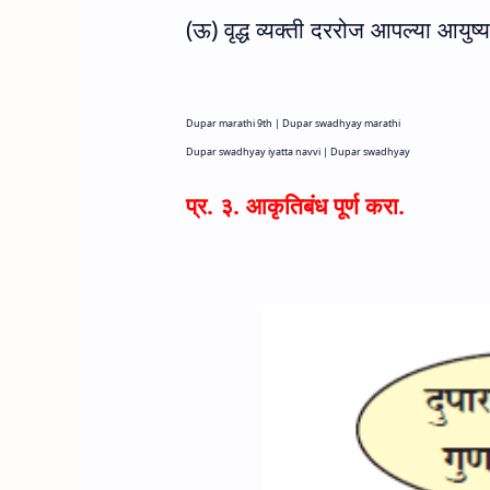
(
ऊ) वृद्ध व्यक्ती दररोज आपल्या आयु
Dupar marathi 9th |
Dupar swadhyay marathi
Dupar swadhyay iyatta navvi |
Dupar swadhyay
प्र. ३. आकृतिबंध पूर्ण करा.