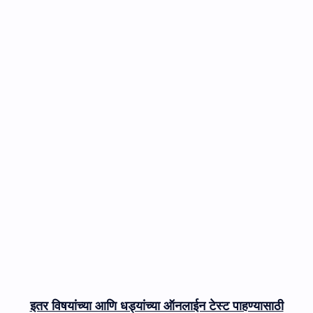
इतर विषयांच्या आणि धड्यांच्या ऑनलाईन टेस्ट पाहण्यासाठी