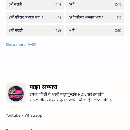
माझा अभ्यास
इयत्ता पहिली ते १२वी पाठ्यपुस्तके PDF, सर्व इयत्तांचे
पाठाखालील स्वाध्याय प्रश्न उत्तरे , ऑनलाईन टेस्ट आणि इतर
महत्वाची शैक्षणिक माहिती.