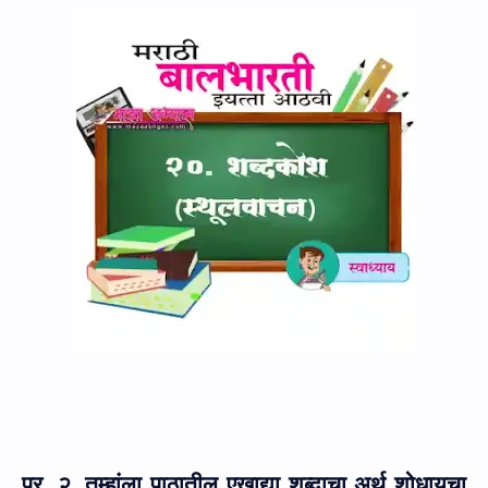
प्र. २. तुम्हांला पाठातील एखाद्या शब्दाचा अर्थ शोधायचा