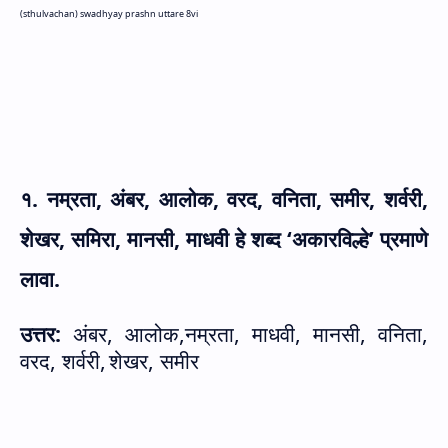
(sthulvachan) swadhyay prashn uttare 8vi
१. नम्रता
,
अंबर
,
आलोक
,
वरद
,
वनिता
,
समीर
,
शर्वरी
,
शेखर
,
समिरा
,
मानसी
,
माधवी हे शब्द ‘अकारविल्हे’ प्रमाणे
लावा.
उत्तर:
अंबर
,
आलोक
,
नम्रता
,
माधवी
,
मानसी, वनिता
,
वरद
,
शर्वरी
,
शेखर
, समी
र