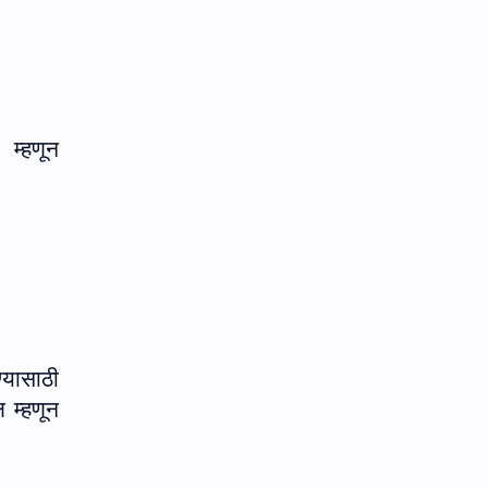
 म्हणून
्यासाठी
 म्हणून