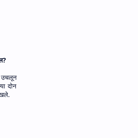
ेल
?
ा उचलून
्या दोन
ळखले.