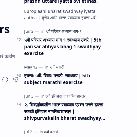
prashn uttare iyatta 8vi etihas.
Europ aani Bharat swadhyay iyatta
aathvi | युरोप आणि भारत स्वाध्याय इयत्ता ८वी
इतिहास Itihas swadhyay 8 th | Europ
rs
aani Bharat Swadhyay prashn ut…
५वी परिसर अभ्यास भाग १ स्वाध्याय उत्तरे | 5th
parisar abhyas bhag 1 swadhyay
exercise
तरे कठीण
इयत्ता: ५वी. विषय: मराठी. स्वाध्याय | 5th
subject marathi exercise
२. शिवपूर्वकालीन भारत स्वाध्याय प्रश्न उत्तरे इयत्ता
सातवी इतिहास नागरिकशास्त्र |
shivpurvakalin bharat swadhyay
prashn uttare iyatta satavi etihas
nagarikshastra .