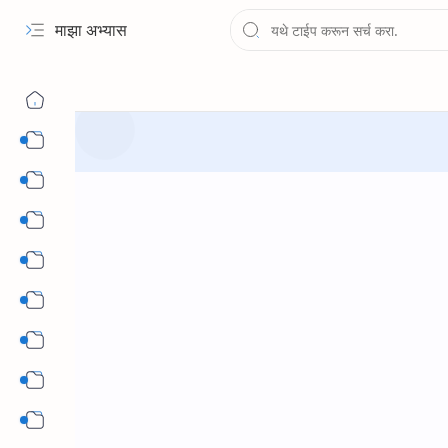
माझा अभ्यास
१ली ते १२वी पुस्तके PDF
चौथी
पाचवी
सहावी
सातवी
आठवी
नववी
दहावी